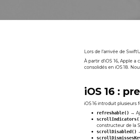
Lors de l’arrivée de Swif
À partir d’iOS 16, Apple
consolidés en iOS 18. Nous
iOS 16 : p
iOS 16 introduit plusieurs f
→ Aj
refreshable()
scrollIndicators(
constructeur de la S
→
scrollDisabled()
scrollDismissesKe