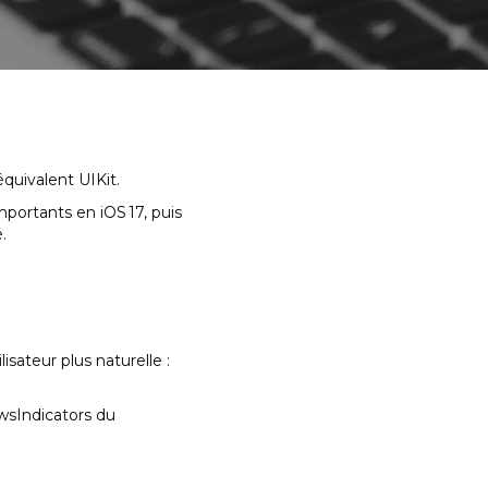
quivalent UIKit.
ortants en iOS 17, puis
.
lisateur plus naturelle :
wsIndicators du