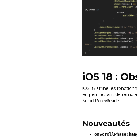
iOS 18 : Ob
iOS 18 affine les fonctio
en permettant de rempla
.
ScrollViewReader
Nouveautés
onScrollPhaseChan