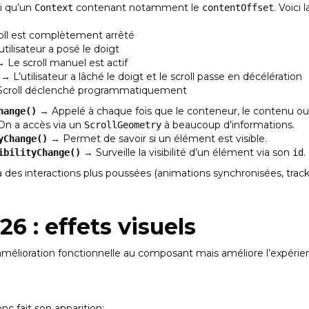
si qu’un
contenant notamment le
. Voici 
Context
contentOffset
oll est complètement arrêté
tilisateur a posé le doigt
 Le scroll manuel est actif
→ L’utilisateur a lâché le doigt et le scroll passe en décélération
croll déclenché programmatiquement
→ Appelé à chaque fois que le conteneur, le contenu ou le
hange()
On a accès via un
à beaucoup d’informations.
ScrollGeometry
→ Permet de savoir si un élément est visible.
yChange()
→ Surveille la visibilité d’un élément via son
.
ibilityChange()
id
à des interactions plus poussées (animations synchronisées, track
6 : effets visuels
mélioration fonctionnelle au composant mais améliore l’expérienc
c fait son apparition: