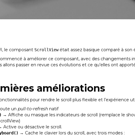
tUI, le composant
était assez basique comparé à son é
ScrollView
 a commencé à améliorer ce composant, avec des changements imp
 allons passer en revue ces évolutions et ce qu’elles ont apporté
remières améliorations
onctionnalités pour rendre le scroll plus flexible et l’expérience uti
oute un
pull-to-refresh
natif
→ Affiche ou masque les indicateurs de scroll (remplace le sho
)
crollView)
 Active ou désactive le scroll.
→ Cache le clavier lors du scroll, avec trois modes :
yboard()