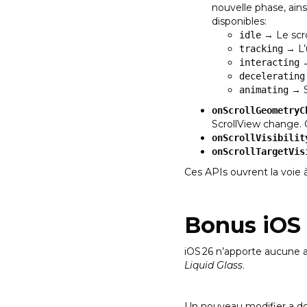
nouvelle phase, ain
disponibles:
→ Le scr
idle
→ L’u
tracking
→
interacting
decelerating
→ S
animating
onScrollGeometryC
ScrollView change. 
onScrollVisibilit
onScrollTargetVis
Ces APIs ouvrent la voie 
Bonus iOS 2
iOS 26 n’apporte aucune a
Liquid Glass
.
Un nouveau modifier a don