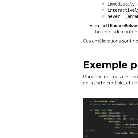
→
immediately
interactivel
→ jamai
never
scrollBounceBehav
bounce si le contenu
Ces améliorations sont no
Exemple pr
Pour illustrer tous ces m
de la carte centrale, et un 