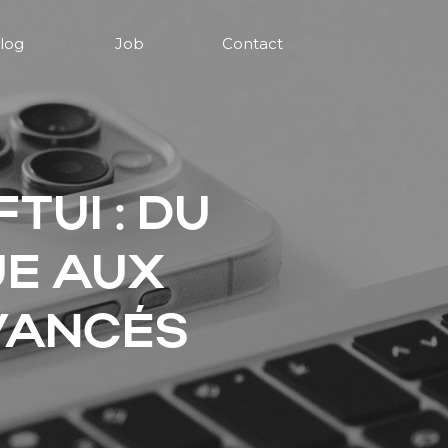
log
Job
Contact
TUI : DU
UE AUX
VANCÉS