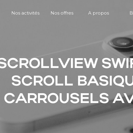
Nos activités
Nos offres
A propos
B
SCROLLVIEW SWIF
SCROLL BASIQ
CARROUSELS A